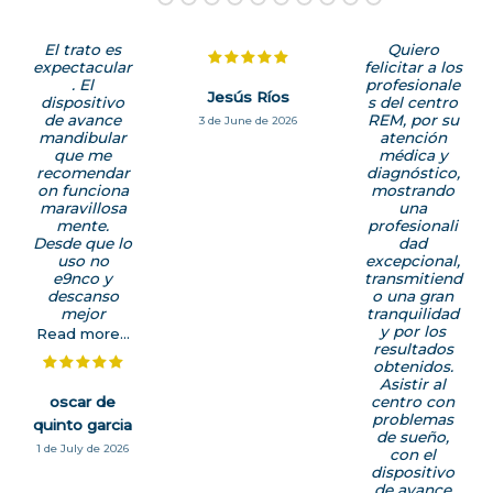
El trato es
Quiero
expectacular
felicitar a los
. El
profesionale
Jesús Ríos
dispositivo
s del centro
de avance
REM, por su
3 de June de 2026
mandibular
atención
que me
médica y
recomendar
diagnóstico,
on funciona
mostrando
maravillosa
una
mente.
profesionali
Desde que lo
dad
uso no
excepcional,
e9nco y
transmitiend
descanso
o una gran
mejor
tranquilidad
y por los
Read more...
resultados
obtenidos.
Asistir al
oscar de
centro con
problemas
quinto garcia
de sueño,
1 de July de 2026
con el
dispositivo
de avance