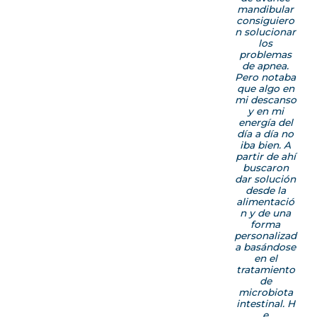
mandibular
consiguiero
n solucionar
los
problemas
de apnea.
Pero notaba
que algo en
mi descanso
y en mi
energía del
día a día no
iba bien. A
partir de ahí
buscaron
dar solución
desde la
alimentació
n y de una
forma
personalizad
a basándose
en el
tratamiento
de
microbiota
intestinal. H
e