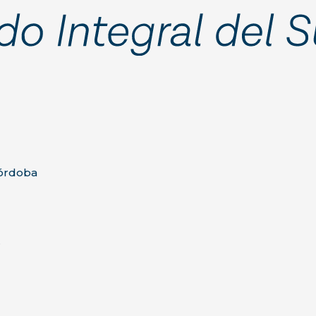
Córdoba
.