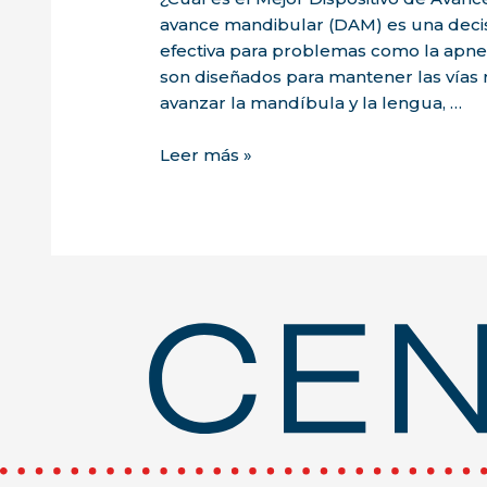
avance mandibular (DAM) es una deci
efectiva para problemas como la apnea
son diseñados para mantener las vías r
avanzar la mandíbula y la lengua, …
¿Cuál
Leer más »
es
el
Mejor
Dispositivo
de
Avance
Mandibular?