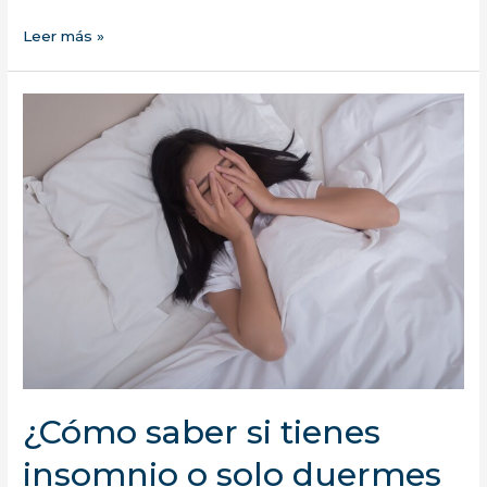
Calor
Leer más »
y
sueño:
Cómo
conciliar
estos
factores
en
verano
¿Cómo saber si tienes
insomnio o solo duermes