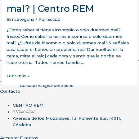
mal? | Centro REM
Sin categoría
/ Por
Eccuo
¿Cómo saber si tienes insomnio o solo duermes mal?
Inicio/¿Cómo saber si tienes insomnio o solo duermes
mal? ¿Sufres de insomnio o solo duermes mal? 5 señales
para saber si tienes un problema real Dar vueltas en la
cama, mirar el reloj cada hora y sentir que la noche se
hace eterna. Todos hemos tenido …
¿Cómo
Leer más »
saber
si
Contacto
tienes
insomnio
CENTRO REM
o
957404041
solo
Avenida de los Mozárabes, 13, Poniente Sur, 14011,
duermes
Córdoba
mal?
|
Accesos Directos